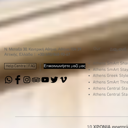
Our
Διαμονή 
Ν. Μεταξά
30
, Κεντρική Αθήνα, Αθήνα
104 39
Αττικής, Ελλάδα |
+30/690/868-90-67
Athens SmArt Sh
Help Centre | FAQ
Επικοινωνήστε μαζί μας
Athens SmArt Sta
Athens Greek Styl
Athens SmArt Thr
Athens Central St
Athens Central St
10 ΧΡΟΝΙΑ αριστεί