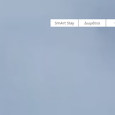
SmArt Stay
Δωμάτια