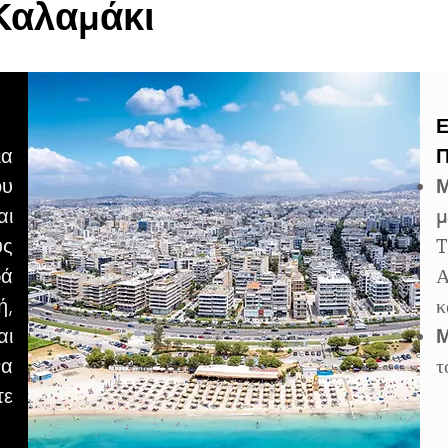
Καλαμάκι
Ε
ια
Π
ου
Μ
αι
μ
υς
T
ρά
Α
ή,
κ
αι
Μ
να
τ
τε