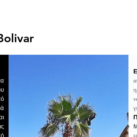
Bolivar
Ε
να
α
ου
η
τό
ν
ρά
γ
αι
Π
ις
Μ
κό
μ