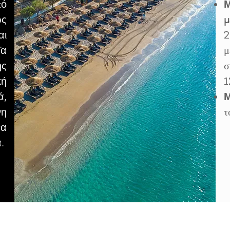
πό
Μ
ς
μ
αι
2
Τα
μ
ης
σ
κή
1
ά,
Μ
νη
τ
να
.