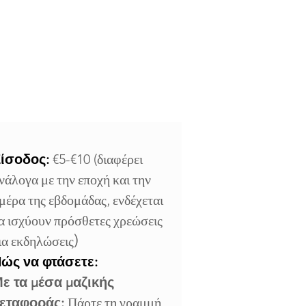
ίσοδος:
€5-€10 (
διαφέρει
νάλογα με την εποχή και την
μέρα της εβδομάδας, ενδέχεται
α ισχύουν πρόσθετες χρεώσεις
ια εκδηλώσεις)
ώς να φτάσετε:
ε τα μέσα μαζικής
εταφοράς:
Πάρτε τη γραμμή