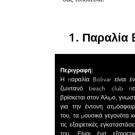
1. Παραλία 
Περιγραφή:
Η παραλία Bolivar είναι έ
ζωντανό beach club π
βρίσκεται στον Άλιμο, γνωσ
για την έντονη ατμόσφαι
του, τα μουσικά γεγονότα κ
τις εξαιρετικές εγκαταστάσε
του. Είναι ένα εξαιρετι