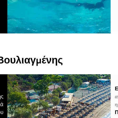
Βουλιαγμένης
Ε
ης
α
λά
η
ου
Π