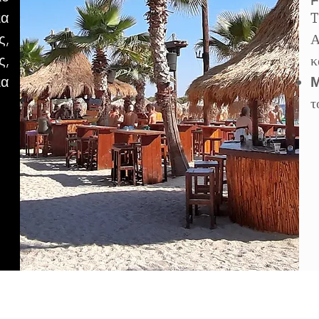
ια
T
ς,
Α
ς,
κ
ια
Μ
τ