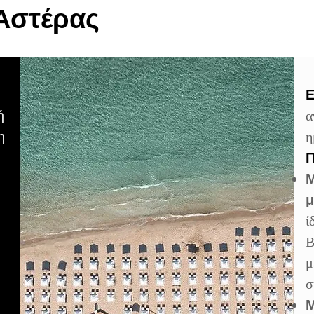
 Αστέρας
Ε
ή
α
η
η
Π
Μ
μ
ί
Β
μ
σ
Μ