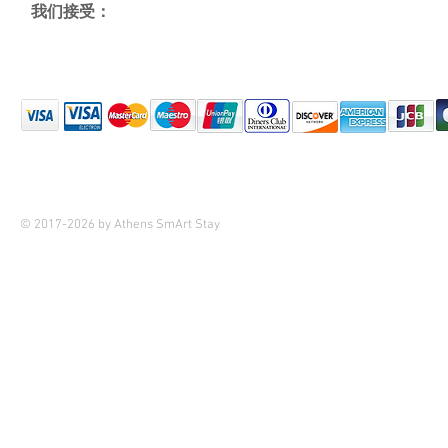
我们接受：
© 2017-2026 by Athens SmArt Stay