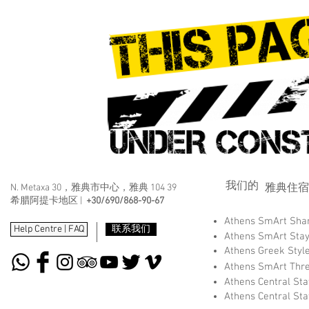
我们的
雅典住宿
N. Metaxa 30，雅典市中心，雅典 104 39
希腊阿提卡地区 |
+30/690/868-90-67
Athens SmArt Sh
Help Centre | FAQ
联系我们
Athens SmArt Sta
Athens Greek Styl
Athens SmArt Thr
Athens Central St
Athens Central St