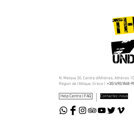
N. Metaxa 30, Centre d'Athènes, Athènes 1
Région de l'Attique, Grèce |
+30/690/868-9
Help Centre | FAQ
Contactez-nous