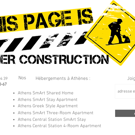
Nos
Hébergements à Athènes :
Joi
04 39
0-67
Athens SmArt Shared Home
Athens SmArt Stay Apartment
Athens Greek Style Apartment
Athens SmArt Three-Room Apartment
Athens Central Station SmArt Stay
Athens Central Station 4-Room Apartment