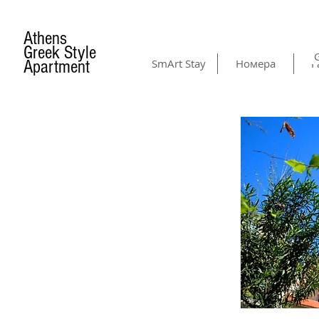
Athens
Greek Style
G
Apartment
SmArt Stay
Номера
Г
NEIGHBOURHOOD