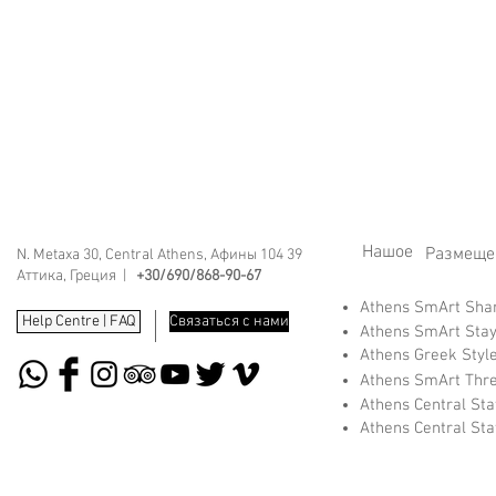
Нашое
Размеще
N. Metaxa 30, Central Athens, Афины 104 39
Аттика, Греция |
+30/690/868-90-67
Athens SmArt Sh
Help Centre | FAQ
Связаться с нами
Athens SmArt Sta
Athens Greek Styl
Athens SmArt Thr
Athens Central St
Athens Central St